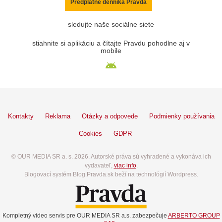
Predplatné denníka Pravda
sledujte naše sociálne siete
stiahnite si aplikáciu a čítajte Pravdu pohodlne aj v
mobile
Kontakty
Reklama
Otázky a odpovede
Podmienky používania
Cookies
GDPR
© OUR MEDIA SR a. s. 2026. Autorské práva sú vyhradené a vykonáva ich
vydavateľ,
viac info
.
Blogovací systém Blog.Pravda.sk beží na technológií Wordpress.
Kompletný video servis pre OUR MEDIA SR a.s. zabezpečuje
ARBERTO GROUP