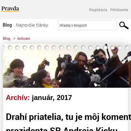
Registrácia
Prihlásenie
Blog
Najnovšie články
Najčítanejšie články
Blog
>
koloseo
Najkomentovanejšie články
>
Drahí priatelia, tu je môj komentár k prejavu prezidenta SR Andreja Kisku.
Zoznam blogov
Komerčné blogy
Archív:
január, 2017
Drahí priatelia, tu je môj komen
prezidenta SR Andreja Kisku.