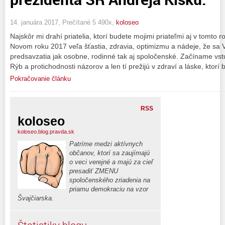
14. januára 2017, Prečítané 5 490x,
koloseo
Najskôr mi drahí priatelia, ktorí budete mojimi priateľmi aj v tomto 
Novom roku 2017 veľa šťastia, zdravia, optimizmu a nádeje, že sa 
predsavzatia jak osobne, rodinné tak aj spoločenské. Začíname vs
Rýb a protichodnosti názorov a len tí prežijú v zdraví a láske, ktorí
Pokračovanie článku
RSS
koloseo
koloseo.blog.pravda.sk
Patríme medzi aktívnych
občanov, ktorí sa zaujímajú
o veci verejné a majú za cieľ
presadiť ZMENU
spoločenského zriadenia na
priamu demokraciu na vzor
Švajčiarska.