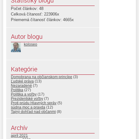
Štatistiky blogu
Počet článkov: 48
Celková čítanosť: 223906x
Priemerná čítanosť článkov: 4665x
Autor blogu
koloseo
Kategórie
Domobrana na občianskom princípe
(3)
Ľudské práva
(13)
Nezaradené
(7)
Politika
(27)
Politika a voľby
(17)
Prezidentské voľby
(7)
Proti prúdu Hlavných správ
(5)
súdna moc a pravda
(12)
Tajný dohľad nad občanmi
(8)
Archív
apríl 2021