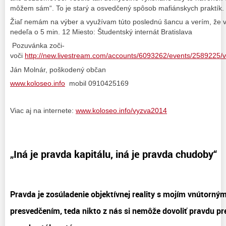
môžem sám“. To je starý a osvedčený spôsob mafiánskych praktík.
Žiaľ nemám na výber a využívam túto poslednú šancu a verím, že v
nedeľa o 5 min. 12 Miesto: Študentský internát Bratislava
Pozuvánka zoči-
voči
http://new.livestream.com/accounts/6093262/events/2589225/
Ján Molnár, poškodený občan
www.koloseo.info
mobil 0910425169
Viac aj na internete:
www.koloseo.info/vyzva2014
„Iná je pravda kapitálu, iná je pravda chudoby“
Pravda je zosúladenie objektívnej reality s mojím vnútorný
presvedčením, teda nikto z nás si nemôže dovoliť pravdu pre