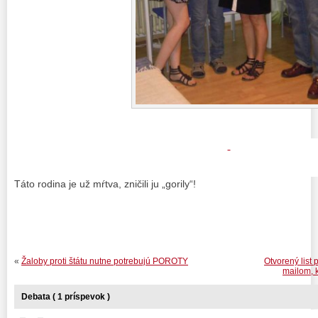
Táto rodina je už mŕtva, zničili ju „gorily“!
«
Žaloby proti štátu nutne potrebujú POROTY
Otvorený list
mailom, k
Debata ( 1 príspevok )