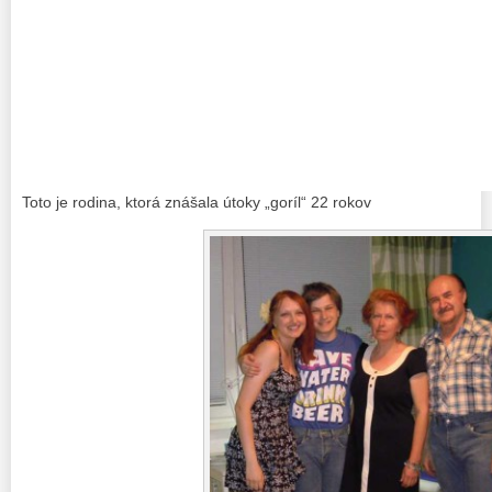
Toto je rodina, ktorá znášala útoky „goríl“ 22 rokov