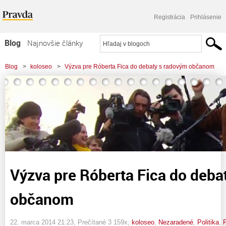
Registrácia
Prihlásenie
Blog
Najnovšie články
Najčítanejšie články
Blog
>
koloseo
>
Výzva pre Róberta Fica do debaty s radovým občanom
Najkomentovanejšie články
Zoznam blogov
Komerčné blogy
Výzva pre Róberta Fica do deba
občanom
22. marca 2014 21:23
, Prečítané 3 159x,
koloseo
,
Nezaradené
,
Politika
,
P