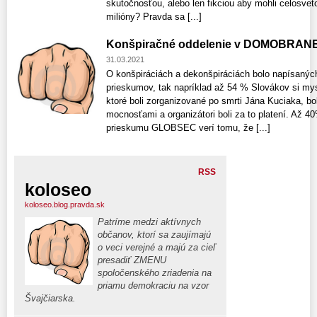
skutočnosťou, alebo len fikciou aby mohli celosve
milióny? Pravda sa [...]
Konšpiračné oddelenie v DOMOBRANE, 
31.03.2021
O konšpiráciách a dekonšpiráciách bolo napísaných
prieskumov, tak napríklad až 54 % Slovákov si mys
ktoré boli zorganizované po smrti Jána Kuciaka, b
mocnosťami a organizátori boli za to platení. Až 
prieskumu GLOBSEC verí tomu, že [...]
RSS
koloseo
koloseo.blog.pravda.sk
Patríme medzi aktívnych
občanov, ktorí sa zaujímajú
o veci verejné a majú za cieľ
presadiť ZMENU
spoločenského zriadenia na
priamu demokraciu na vzor
Švajčiarska.