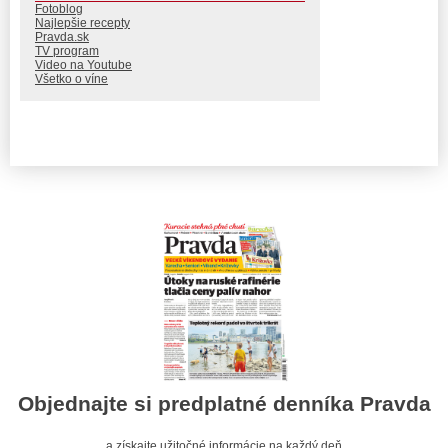
Fotoblog
Najlepšie recepty
Pravda.sk
TV program
Video na Youtube
Všetko o víne
Objednajte si predplatné denníka Pravda
a získajte užitočné informácie na každý deň