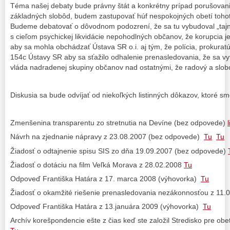
Téma našej debaty bude právny štát a konkrétny prípad porušovani
základných slobôd, budem zastupovať húf nespokojných obetí toho
Budeme debatovať o dôvodnom podozrení, že sa tu vybudoval „taj
s cieľom psychickej likvidácie nepohodlných občanov, že korupcia j
aby sa mohla obchádzať Ústava SR o.i. aj tým, že polícia, prokuratú
154c Ústavy SR aby sa sťažilo odhalenie prenasledovania, že sa v
vláda nadradenej skupiny občanov nad ostatnými, že radový a slob
Diskusia sa bude odvíjať od niekoľkých listinných dôkazov, ktoré s
Zmenšenina transparentu zo stretnutia na Devíne (bez odpovede)
l
Návrh na zjednanie nápravy z 23.08.2007 (bez odpovede)
Tu
Tu
Žiadosť o odtajnenie spisu SIS zo dňa 19.09.2007 (bez odpovede)
Žiadosť o dotáciu na film Veľká Morava z 28.02.2008
Tu
Odpoveď Františka Határa z 17. marca 2008 (výhovorka)
Tu
Žiadosť o okamžité riešenie prenasledovania nezákonnosťou z 11
Odpoveď Františka Határa z 13.januára 2009 (výhovorka)
Tu
Archív korešpondencie ešte z čias keď ste založil Stredisko pre ob