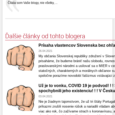
Čítala som Vaše blogy, nie všetky, ...
Ďalšie články od tohto blogera
Prísaha vlastencov Slovenska bez ohľad
26.04.2021
My občania Slovenskej republiky združení v Slove
prisaháme, že budeme brániť našu slobodu, rovnos
praslovanskými národmi a usilovať sa o MIER v c
statočných, charakterných a morálnych občanov su
spoločne porazíme novodobí fašizmus vstávajúci z 
Už je to vonku, COVID 19 je podvod! ! !
spochybnili jeho existenciu! ! ! V Česku 
03.04.2021
Nie je žiadnym tajomstvom, že už tri štáty Portug
príkazmi zrušili nosenie rúšok a nariadili vládam ab
viac ako rok, čo zažívame strach s koronavírusu, 