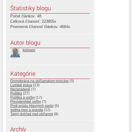
Štatistiky blogu
Počet článkov: 48
Celková čítanosť: 223855x
Priemerná čítanosť článkov: 4664x
Autor blogu
koloseo
Kategórie
Domobrana na občianskom princípe
(3)
Ľudské práva
(13)
Nezaradené
(7)
Politika
(27)
Politika a voľby
(17)
Prezidentské voľby
(7)
Proti prúdu Hlavných správ
(5)
súdna moc a pravda
(12)
Tajný dohľad nad občanmi
(8)
Archív