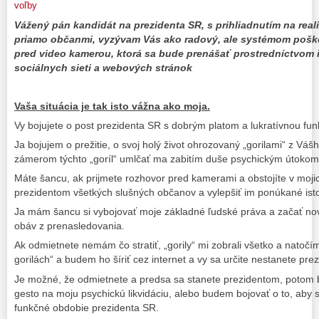
voľby
Vážený pán kandidát na prezidenta SR, s prihliadnutím na reali
priamo občanmi, vyzývam Vás ako radový, ale systémom pošk
pred video kamerou, ktorá sa bude prenášať prostredníctvom 
sociálnych sieti a webových stránok
Vaša situácia je tak isto vážna ako moja.
Vy bojujete o post prezidenta SR s dobrým platom a lukratívnou fun
Ja bojujem o prežitie, o svoj holý život ohrozovaný „gorilami“ z Vášh
zámerom týchto „goríl“ umlčať ma zabitím duše psychickým útokom
Máte šancu, ak prijmete rozhovor pred kamerami a obstojíte v mojic
prezidentom všetkých slušných občanov a vylepšiť im ponúkané isto
Ja mám šancu si vybojovať moje základné ľudské práva a začať no
obáv z prenasledovania.
Ak odmietnete nemám čo stratiť, „gorily“ mi zobrali všetko a natočí
gorilách“ a budem ho šíriť cez internet a vy sa určite nestanete pre
Je možné, že odmietnete a predsa sa stanete prezidentom, potom b
gesto na moju psychickú likvidáciu, alebo budem bojovať o to, aby 
funkčné obdobie prezidenta SR.