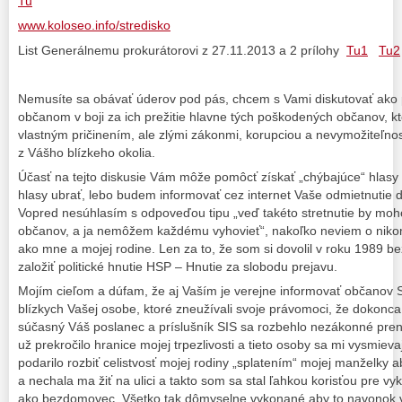
Tu
www.koloseo.info/stredisko
List Generálnemu prokurátorovi z 27.11.2013 a 2 prílohy
Tu1
Tu2
Nemusíte sa obávať úderov pod pás, chcem s Vami diskutovať ak
občanom v boji za ich prežitie hlavne tých poškodených občanov, ktor
vlastným pričinením, ale zlými zákonmi, korupciou a nevymožiteľnos
z Vášho blízkeho okolia.
Účasť na tejto diskusie Vám môže pomôcť získať „chýbajúce“ hlas
hlasy ubrať, lebo budem informovať cez internet Vaše odmietnutie di
Vopred nesúhlasím s odpoveďou tipu „veď takéto stretnutie by moho
občanov, a ja nemôžem každému vyhovieť“, nakoľko neviem o niko
ako mne a mojej rodine. Len za to, že som si dovolil v roku 1989 b
založiť politické hnutie HSP – Hnutie za slobodu prejavu.
Mojím cieľom a dúfam, že aj Vaším je verejne informovať občanov 
blízkych Vašej osobe, ktoré zneužívali svoje právomoci, že dokonca
súčasný Váš poslanec a príslušník SIS sa rozbehlo nezákonné pren
už prekročilo hranice mojej trpezlivosti a tieto osoby sa mi vysmiev
podarilo rozbiť celistvosť mojej rodiny „splatením“ mojej manželky a
a nechala ma žiť na ulici a takto som sa stal ľahkou korisťou pre vy
ako bezdomovec. Všetko tak dômyselne vykonané aby to navonok vy