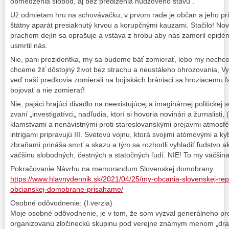
obmedzenia slobôd, aj bez predĺženia núdzového stavu“.
Už odmietam hru na schovávačku, v prvom rade je občan a jeho príb
štátny aparát presiaknutý krvou a korupčnými kauzami. Stačilo! N
prachom dejín sa oprašuje a vstáva z hrobu aby nás zamoril epidé
usmrtil nás.
Nie, pani prezidentka, my sa budeme báť zomierať, lebo my nech
chceme žiť dôstojný život bez strachu a neustáleho ohrozovania, Vy 
veď naší predkovia zomierali na bojiskách brániaci sa hroziacemu 
bojovať a nie zomierať!
Nie, pajáci hrajúci divadlo na neexistujúcej a imaginárnej politickej sc
zvaní „investigatívci„ nadľudia, ktorí si hovoria novinári a žurnalisti,
klamstvami a nenávistnými proti staroslovanskými prejavmi atmosfér
intrigami pripravujú III. Svetovú vojnu, ktorá svojimi atómovými a 
zbraňami prináša smrť a skazu a tým sa rozhodli vyhladiť ľudstvo ak
väčšinu slobodných, čestných a statočných ľudí. NIE! To my väčšin
Pokračovanie Návrhu na memorandum Slovenskej domobrany.
https://www.hlavnydennik.sk/2021/04/25/my-obcania-slovenskej-repu
obcianskej-domobrane-prisahame/
Osobné odôvodnenie: (I.verzia)
Moje osobné odôvodnenie, je v tom, že som vyzval generálneho pro
organizovanú zločineckú skupinu pod verejne známym menom „dra