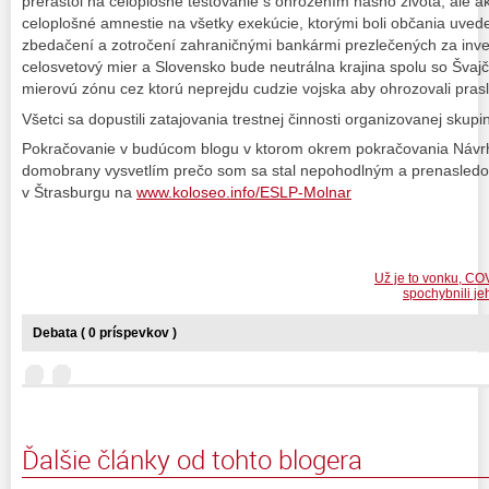
prerástol na celoplošné testovanie s ohrozením nášho života, ale a
celoplošné amnestie na všetky exekúcie, ktorými boli občania uved
zbedačení a zotročení zahraničnými bankármi prezlečených za inve
celosvetový mier a Slovensko bude neutrálna krajina spolu so Švaj
mierovú zónu cez ktorú neprejdu cudzie vojska aby ohrozovali pras
Všetci sa dopustili zatajovania trestnej činnosti organizovanej skupi
Pokračovanie v budúcom blogu v ktorom okrem pokračovania Náv
domobrany vysvetlím prečo som sa stal nepohodlným a prenasle
v Štrasburgu na
www.koloseo.info/ESLP-Molnar
Už je to vonku, COV
spochybnili jeh
Debata ( 0 príspevkov )
Ďalšie články od tohto blogera