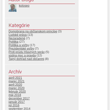
koloseo
Kategórie
Domobrana na občianskom princípe
(3)
Ľudské práva
(13)
Nezaradené
(7)
Politika
(27)
Politika a voľby
(17)
Prezidentské voľby
(7)
Proti prúdu Hlavných správ
(5)
súdna moc a pravda
(12)
Tajný dohľad nad občanmi
(8)
Archív
apríl 2021
marec 2021
apríl 2020
marec 2020
február 2020
máj 2018
december 2017
január 2017
júl 2016
september 2014