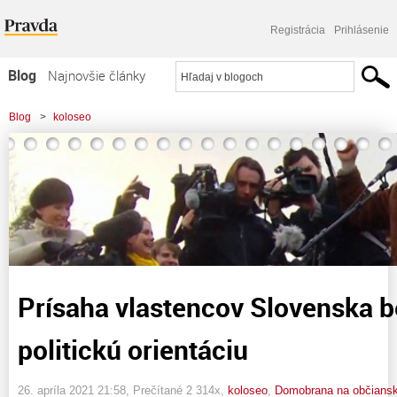
Registrácia
Prihlásenie
Blog
Najnovšie články
Najčítanejšie články
Blog
>
koloseo
Najkomentovanejšie články
>
Prísaha vlastencov Slovenska bez ohľadu na politickú orientáciu
Zoznam blogov
Komerčné blogy
Prísaha vlastencov Slovenska b
politickú orientáciu
26. apríla 2021 21:58
, Prečítané 2 314x,
koloseo
,
Domobrana na občiansk