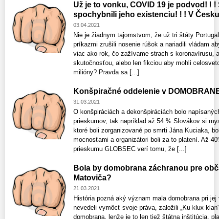
Už je to vonku, COVID 19 je podvod! ! !
spochybnili jeho existenciu! ! ! V Česku 
03.04.2021
Nie je žiadnym tajomstvom, že už tri štáty Portug
príkazmi zrušili nosenie rúšok a nariadili vládam ab
viac ako rok, čo zažívame strach s koronavírusu, 
skutočnosťou, alebo len fikciou aby mohli celosve
milióny? Pravda sa [...]
Konšpiračné oddelenie v DOMOBRANE, 
31.03.2021
O konšpiráciách a dekonšpiráciách bolo napísaných
prieskumov, tak napríklad až 54 % Slovákov si mys
ktoré boli zorganizované po smrti Jána Kuciaka, b
mocnosťami a organizátori boli za to platení. Až 
prieskumu GLOBSEC verí tomu, že [...]
Bola by domobrana záchranou pre obča
Matoviča?
21.03.2021
História pozná aký význam mala domobrana pri jej
nevedeli vymôcť svoje práva, založili „Ku klux klan“
domobrana, lenže je to len tiež štátna inštitúcia, p