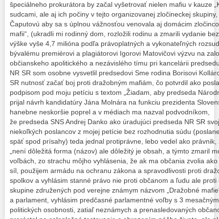
špeciálneho prokurátora by začal vyšetrovať nielen mafiu v kauze „
sudcami, ale aj ich počiny v tejto organizovanej zločineckej skupin
Čaputovú aby sa s úplnou vážnosťou venovala aj domácim zločinco
mafii“, (ukradli mi rodinný dom, rozložili rodinu a zmarili vydanie
výške vyše 4,7 milióna podľa právoplatných a vykonateľných rozs
bývalému premiérovi a plagiátorovi Igorovi Matovičovi výzvu na zal
občianskeho apolitického a nezávislého tímu pri kancelárii predsedu
NR SR som osobne vysvetlil predsedovi Sme rodina Borisovi Kollár
SR nutnosť začať boj proti dražobným mafiám, čo potvrdil ako posl
podpisom pod moju petíciu s textom „Žiadam, aby predseda Národne
prijal návrh kandidatúry Jána Molnára na funkciu prezidenta Slovensk
hanebne neskoršie poprel a v médiach ma nazval podvodníkom,
že predseda SNS Andrej Danko ako úradujúci predseda NR SR svoj
niekoľkých poslancov z mojej petície bez rozhodnutia súdu (poslan
späť spod prísahy) teda jednal protiprávne, lebo vedel ako právnik,
„není dôležitá forma (názov) ale dôležitý je obsah, a týmto zmaril 
voľbách, zo strachu môjho vyhlásenia, že ak ma občania zvolia ako
síl, použijem armádu na ochranu zákona a spravodlivosti proti dra
spolkov a vyhlásim stanné právo nie proti občanom a ľudu ale proti
skupine združených pod verejne známym názvom „Dražobné mafie
a parlament, vyhlásim predčasné parlamentné voľby s 3 mesačný
politických osobnosti, zatiaľ neznámych a prenasledovaných občanov