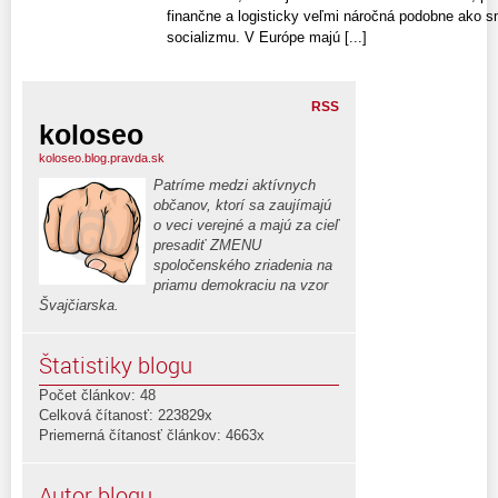
finančne a logisticky veľmi náročná podobne ako sm
socializmu. V Európe majú [...]
RSS
koloseo
koloseo.blog.pravda.sk
Patríme medzi aktívnych
občanov, ktorí sa zaujímajú
o veci verejné a majú za cieľ
presadiť ZMENU
spoločenského zriadenia na
priamu demokraciu na vzor
Švajčiarska.
Štatistiky blogu
Počet článkov: 48
Celková čítanosť: 223829x
Priemerná čítanosť článkov: 4663x
Autor blogu