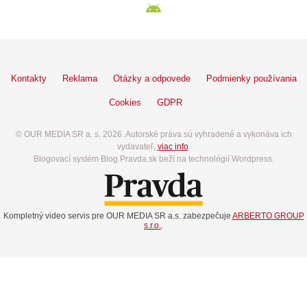
Kontakty
Reklama
Otázky a odpovede
Podmienky používania
Cookies
GDPR
© OUR MEDIA SR a. s. 2026. Autorské práva sú vyhradené a vykonáva ich
vydavateľ,
viac info
.
Blogovací systém Blog.Pravda.sk beží na technológií Wordpress.
Kompletný video servis pre OUR MEDIA SR a.s. zabezpečuje
ARBERTO GROUP
s.r.o.
.