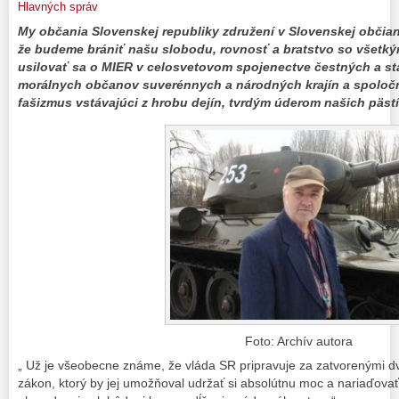
Hlavných správ
My občania Slovenskej republiky združení v Slovenskej obči
že budeme brániť našu slobodu, rovnosť a bratstvo so všetk
usilovať sa o MIER v celosvetovom spojenectve čestných a st
morálnych občanov suverénnych a národných krajín a spoloč
fašizmus vstávajúci z hrobu dejín, tvrdým úderom našich pästí
Foto: Archív autora
„ Už je všeobecne známe, že vláda SR pripravuje za zatvorenými dv
zákon, ktorý by jej umožňoval udržať si absolútnu moc a nariaďova